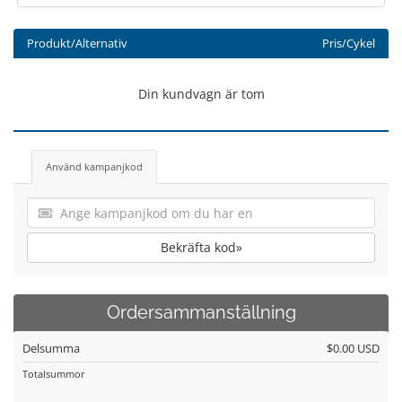
Produkt/Alternativ
Pris/Cykel
Din kundvagn är tom
Använd kampanjkod
Bekräfta kod»
Ordersammanställning
Delsumma
$0.00 USD
Totalsummor