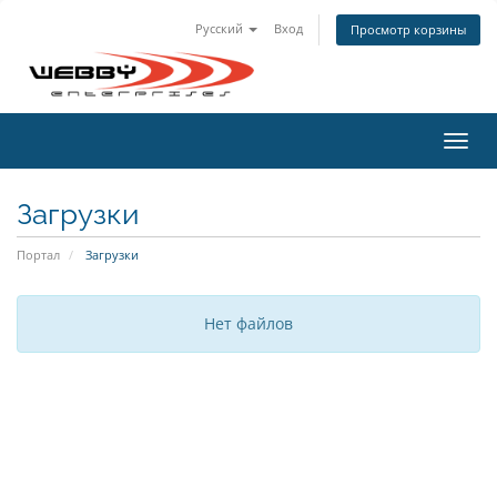
Русский
Вход
Просмотр корзины
Пере
нави
Загрузки
Портал
Загрузки
Нет файлов