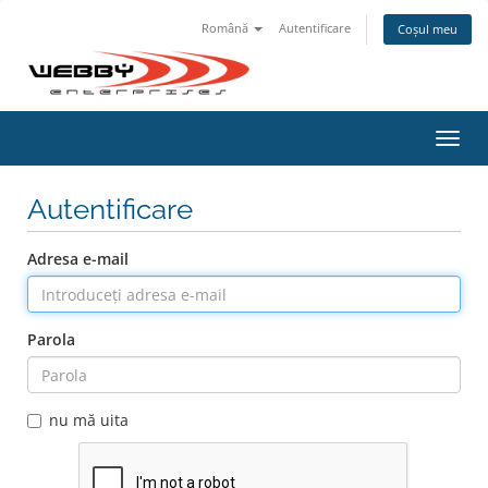
Română
Autentificare
Coșul meu
Navi
Toggl
Autentificare
Adresa e-mail
Parola
nu mă uita