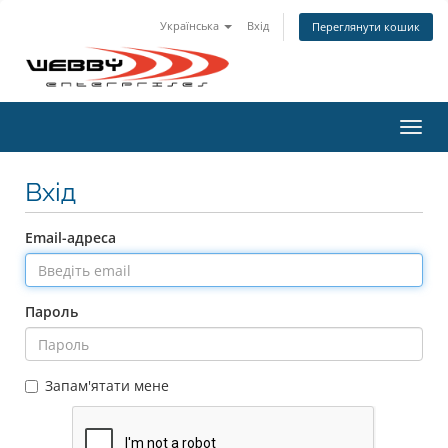
Українська
Вхід
Переглянути кошик
Пере
наві
Вхід
Email-адреса
Пароль
Запам'ятати мене