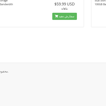
torage
5GB Stor
$59.99 USD
Bandwidth
100GB B
ماهانه
سفارش دهید
تمامی حقوق برای © 2026 Webby Enterprises LLC. محفوط می باشد.