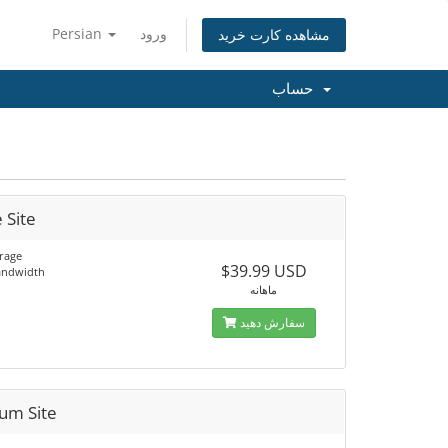
ورود
Persian
مشاهده کارت خرید
حساب
 Site
rage
$39.99 USD
andwidth
ماهانه
سفارش دهید
um Site