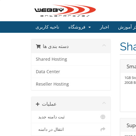
ز آموزش
اخبار
فروشگاه
ناحیه کاربری
Sh
دسته بندی ها
Shared Hosting
Smal
Data Center
1GB St
20GB B
Reseller Hosting
عملیات
ثبت دامنه جدید
Sup
انتقال در دامنه