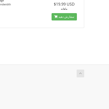
age
$19.99 USD
andwidth
ماهانه
سفارش دهید